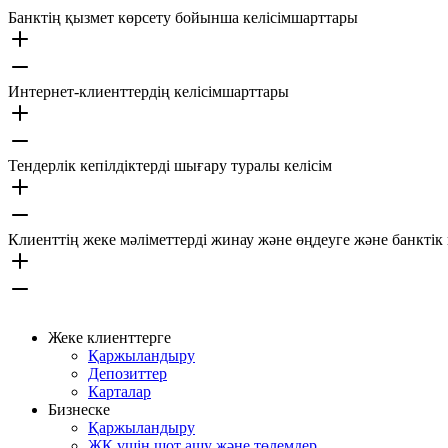
Банктің қызмет көрсету бойынша келісімшарттары
Интернет-клиенттердің келісімшарттары
Тендерлік кепілдіктерді шығару туралы келісім
Клиенттің жеке мәліметтерді жинау және өңдеуге және банктік 
Жеке клиенттерге
Қаржыландыру
Депозиттер
Карталар
Бизнеске
Қаржыландыру
ЖК үшін шот ашу және төлемдер