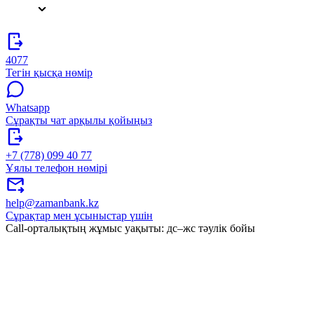
4077
Тегін қысқа нөмір
Whatsapp
Сұрақты чат арқылы қойыңыз
+7 (778) 099 40 77
Ұялы телефон нөмірі
help@zamanbank.kz
Сұрақтар мен ұсыныстар үшін
Call-орталықтың жұмыс уақыты: дс–жс тәулік бойы