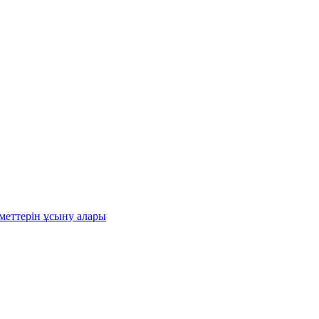
меттерін ұсыну алары