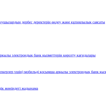
нушылардың дербес деректерін өңдеу жəне құпиялылық саясаты
арқылы электрондық банк қызметтерін көрсету қағидалары
сіпкерлер үшін) мобильді қосымша арқылы электрондық банк қыз
дік жөніндегі жадынама