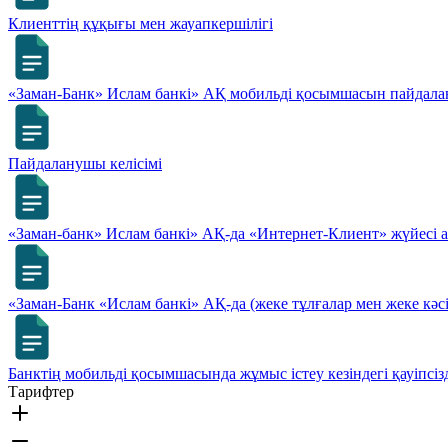
Клиенттің құқығы мен жауапкершілігі
«Заман-Банк» Ислам банкі» АҚ мобильді қосымшасын пайдала
Пайдаланушы келісімі
«Заман-банк» Ислам банкі» АҚ-да «Интернет-Клиент» жүйесі 
«Заман-Банк «Ислам банкі» АҚ-да (жеке тұлғалар мен жеке кә
Банктің мобильді қосымшасында жұмыс істеу кезіндегі қауіпсіз
Тарифтер