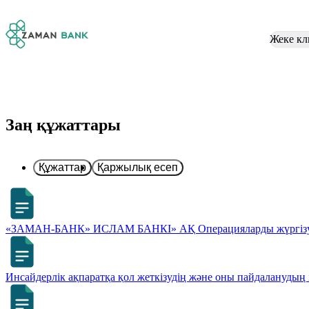
Жеке кл
Заң құжаттары
Құжаттар
Қаржылық есеп
«ЗАМАН-БАНК» ИСЛАМ БАНКІ» АҚ Операцияларды жүргізуді
Инсайдерлік ақпаратқа қол жеткізудің және оны пайдаланудың 