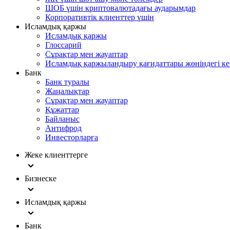
ШОБ үшін криптовалютадағы аударымдар
Корпоративтік клиенттер үшін
Исламдық қаржы
Исламдық қаржы
Глоссарий
Сұрақтар мен жауаптар
Исламдық қаржыландыру қағидаттары жөніндегі ке
Банк
Банк туралы
Жаңалықтар
Сұрақтар мен жауаптар
Құжаттар
Байланыс
Антифрод
Инвесторларға
Жеке клиенттерге
Бизнеске
Исламдық қаржы
Банк