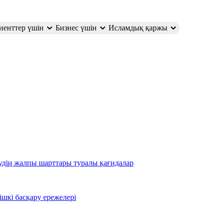
иенттер үшін
Бизнес үшін
Исламдық қаржы
ң жалпы шарттары туралы қағидалар
ішкі басқару ережелері