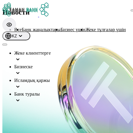
Новости
Все
Банк жаңалықтары
Бизнес үшін
Жеке тұлғалар үшін
KZ
Жеке клиенттерге
Бизнеске
Исламдық қаржы
Банк туралы