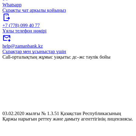
Whatsapp
Сұрақты чат арқылы қойыңыз
+7 (778) 099 40 77
Ұялы телефон нөмірі
help@zamanbank.kz
Сұрақтар мен ұсыныстар үшін
Call-орталықтың жұмыс уақыты: дс–жс тәулік бойы
03.02.2020 жылғы № 1.3.51 Қазақстан Республикасының
Қаржы нарығын реттеу және дамыту агенттігінің лицензиясы.