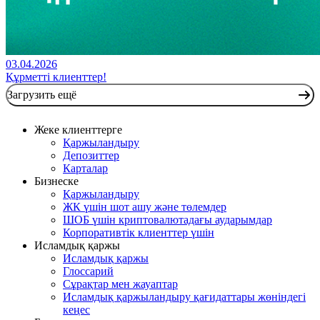
03.04.2026
Құрметті клиенттер!
Загрузить ещё
Жеке клиенттерге
Қаржыландыру
Депозиттер
Карталар
Бизнеске
Қаржыландыру
ЖК үшін шот ашу және төлемдер
ШОБ үшін криптовалютадағы аударымдар
Корпоративтік клиенттер үшін
Исламдық қаржы
Исламдық қаржы
Глоссарий
Сұрақтар мен жауаптар
Исламдық қаржыландыру қағидаттары жөніндегі
кеңес