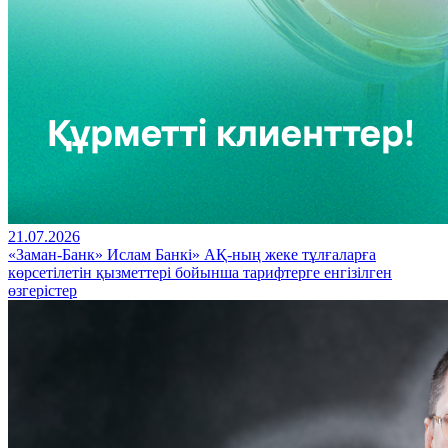
21.07.2026
«Заман-Банк» Ислам Банкі» АҚ-ның жеке тұлғаларға
көрсетілетін қызметтері бойынша тарифтерге енгізілген
өзгерістер