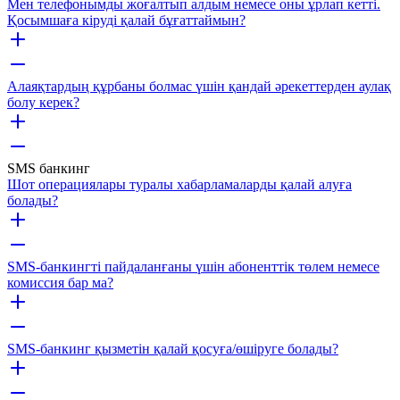
Мен телефонымды жоғалтып алдым немесе оны ұрлап кетті.
Қосымшаға кіруді қалай бұғаттаймын?
Алаяқтардың құрбаны болмас үшін қандай әрекеттерден аулақ
болу керек?
SMS банкинг
Шот операциялары туралы хабарламаларды қалай алуға
болады?
SMS-банкингті пайдаланғаны үшін абоненттік төлем немесе
комиссия бар ма?
SMS-банкинг қызметін қалай қосуға/өшіруге болады?