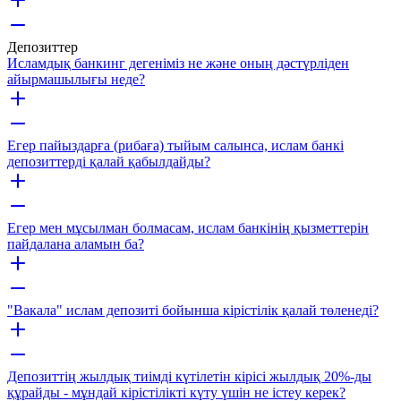
Депозиттер
Исламдық банкинг дегеніміз не және оның дәстүрліден
айырмашылығы неде?
Егер пайыздарға (рибаға) тыйым салынса, ислам банкі
депозиттерді қалай қабылдайды?
Егер мен мұсылман болмасам, ислам банкінің қызметтерін
пайдалана аламын ба?
"Вакала" ислам депозиті бойынша кірістілік қалай төленеді?
Депозиттің жылдық тиімді күтілетін кірісі жылдық 20%-ды
құрайды - мұндай кірістілікті күту үшін не істеу керек?