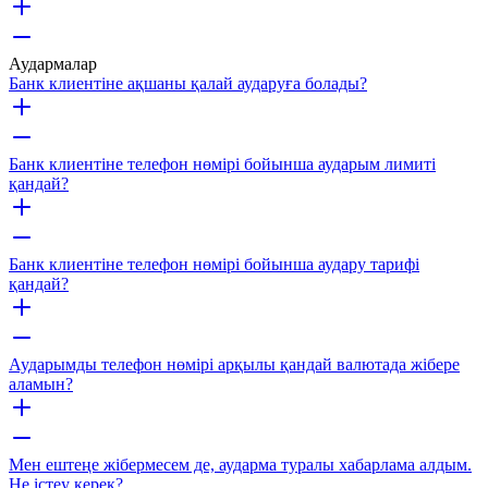
Аудармалар
Банк клиентіне ақшаны қалай аударуға болады?
Банк клиентіне телефон нөмірі бойынша аударым лимиті
қандай?
Банк клиентіне телефон нөмірі бойынша аудару тарифі
қандай?
Аударымды телефон нөмірі арқылы қандай валютада жібере
аламын?
Мен ештеңе жібермесем де, аударма туралы хабарлама алдым.
Не істеу керек?