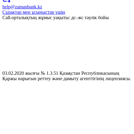
help@zamanbank.kz
Сұрақтар мен ұсыныстар үшін
Call-орталықтың жұмыс уақыты: дс–жс тәулік бойы
03.02.2020 жылғы № 1.3.51 Қазақстан Республикасының
Қаржы нарығын реттеу және дамыту агенттігінің лицензиясы.