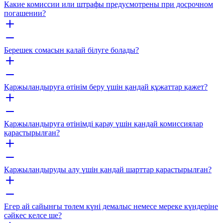
Какие комиссии или штрафы предусмотрены при досрочном
погашении?
Берешек сомасын қалай білуге болады?
Қаржыландыруға өтінім беру үшін қандай құжаттар қажет?
Қаржыландыруға өтінімді қарау үшін қандай комиссиялар
қарастырылған?
Қаржыландыруды алу үшін қандай шарттар қарастырылған?
Егер ай сайынғы төлем күні демалыс немесе мереке күндеріне
сәйкес келсе ше?