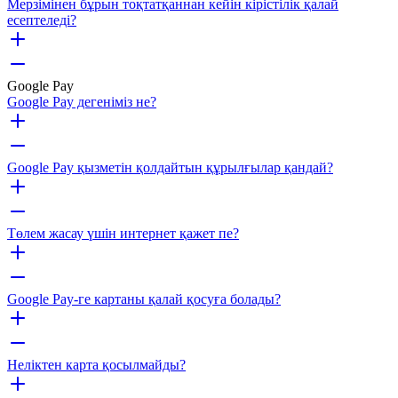
Мерзімінен бұрын тоқтатқаннан кейін кірістілік қалай
есептеледі?
Google Pay
Google Pay дегеніміз не?
Google Pay қызметін қолдайтын құрылғылар қандай?
Төлем жасау үшін интернет қажет пе?
Google Pay-ге картаны қалай қосуға болады?
Неліктен карта қосылмайды?