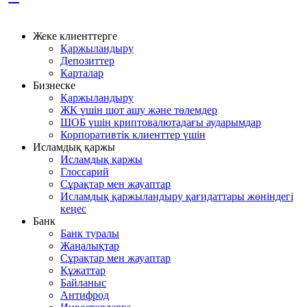
Жеке клиенттерге
Қаржыландыру
Депозиттер
Карталар
Бизнеске
Қаржыландыру
ЖК үшін шот ашу және төлемдер
ШОБ үшін криптовалютадағы аударымдар
Корпоративтік клиенттер үшін
Исламдық қаржы
Исламдық қаржы
Глоссарий
Сұрақтар мен жауаптар
Исламдық қаржыландыру қағидаттары жөніндегі
кеңес
Банк
Банк туралы
Жаңалықтар
Сұрақтар мен жауаптар
Құжаттар
Байланыс
Антифрод