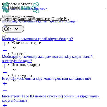
Вопросы и ответы
Частным клиентам
Бизнесу
Мобильді қосымша
г
Төлемдер
Карталар
Депозиттер
Google Pay
Мобильді қосымшаға қалай тіркелуге болады?
KZ
Мобильді қосымшаға қалай кіруге болады?
Жеке клиенттерге
Бизнеске
Мобильді қосымшада жылдам қол жеткізу кодын қалай
өзгертуге болады?
Исламдық қаржы
Банк туралы
Егер Сіз қосымшаға кіру кодын ұмытып қалсаңыз ше?
Биометрия (Face ID немесе саусақ ізі) бойынша кіруді қалай
қосуға болады?