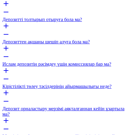
Депозитті толтырып отыруға бола ма?
Депозиттен ақшаны шешіп алуға бола ма?
Ислам депозитін рәсімдеу үшін комиссиялар бар ма?
Кірістілікті төлеу тәсілдерінің айырмашылығы неде?
Депозит орналастыру мерзімі аяқталғаннан кейін ұзартыла
ма?