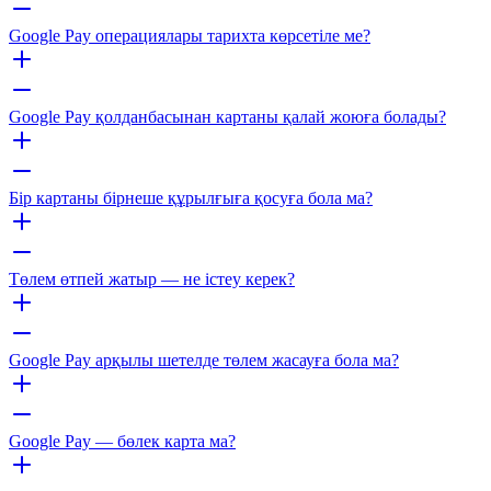
Google Pay операциялары тарихта көрсетіле ме?
Google Pay қолданбасынан картаны қалай жоюға болады?
Бір картаны бірнеше құрылғыға қосуға бола ма?
Төлем өтпей жатыр — не істеу керек?
Google Pay арқылы шетелде төлем жасауға бола ма?
Google Pay — бөлек карта ма?