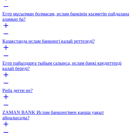
Егер мұсылман болмасам, ислам банкінің қызметін пайдалана
аламын ба?
Қазақстанда ислам банкингі қалай реттеледі?
Егер пайыздарға тыйым салынса, ислам банкі кредиттерді
қалай береді?
Риба деген не?
ZAMАN BANK Ислам банкингімен қанша уақыт
айналысады?