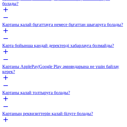
болады?
Картаны қалай бұғаттауға немесе бұғаттан шығаруға болады?
Карта бойынша қандай деректерді хабарлауға болмайды?
Картаны ApplePay|Google Play әмияндарына не үшін байлау
керек?
Картаны қалай толтыруға болады?
Картаның реквизиттерін қалай білуге болады?