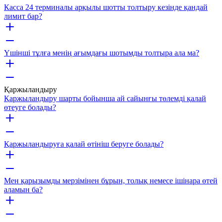
Касса 24 терминалы арқылы шотты толтыру кезінде қандай
лимит бар?
Үшінші тұлға менің ағымдағы шотымды толтыра ала ма?
Қаржыландыру
Қаржыландыру шарты бойынша ай сайынғы төлемді қалай
өтеуге болады?
Қаржыландыруға қалай өтініш беруге болады?
Мен қарызымды мерзімінен бұрын, толық немесе ішінара өтей
аламын ба?