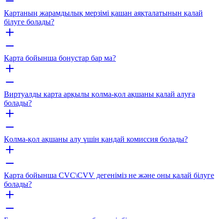
Картаның жарамдылық мерзімі қашан аяқталатынын қалай
білуге болады?
Карта бойынша бонустар бар ма?
Виртуалды карта арқылы қолма-қол ақшаны қалай алуға
болады?
Қолма-қол ақшаны алу үшін қандай комиссия болады?
Карта бойынша CVC\CVV дегеніміз не және оны қалай білуге
болады?