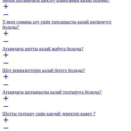
Менің шотымдағы шектеу алынғанын қалай білемін?
Үлкен соманы алу үшін тапсырысты қалай рәсімдеуге
болады?
Ағымдағы шотты қалай жабуға болады?
Шот реквизиттерін қалай білуге болады?
Ағымдағы шотыңызды қалай толтыруға болады?
Шотты толтыру үшін қандай деректер қажет ?