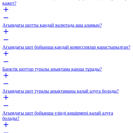
қажет?
Ағымдағы шотты қандай валютада аша аламын?
Ағымдағы шот бойынша қандай комиссиялар қарастырылған?
Банктік шоттар туралы анықтама қанша тұрады?
Ағымдағы шот туралы анықтаманы қалай алуға болады?
Ағымдағы шот бойынша үзінді көшірмені қалай алуға
болады?