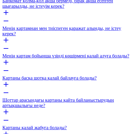
Банкомат қолма-қол ақша бермеді, бірақ ақша есептен
шығарылды, не істеуім керек?
Менің картамнан мен тиіспеген қаражат алынды, не істеу
керек?
Менің картам бойынша үзінді көшірмені қалай алуға болады?
Картаны басқа шотқа қалай байлауға болады?
Шоттар арасындағы картаны қайта байланыстырудың
артықшылығы неде?
Картаны қалай жабуға болады?