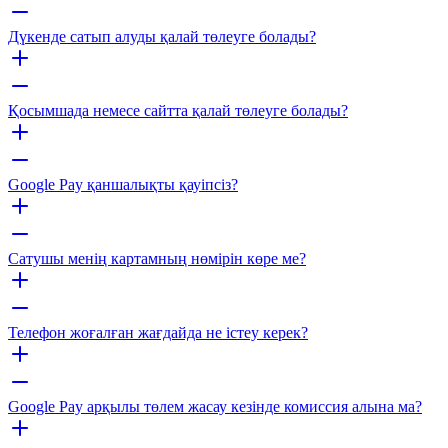
Дүкенде сатып алуды қалай төлеуге болады?
Қосымшада немесе сайтта қалай төлеуге болады?
Google Pay қаншалықты қауіпсіз?
Сатушы менің картамның нөмірін көре ме?
Телефон жоғалған жағдайда не істеу керек?
Google Pay арқылы төлем жасау кезінде комиссия алына ма?