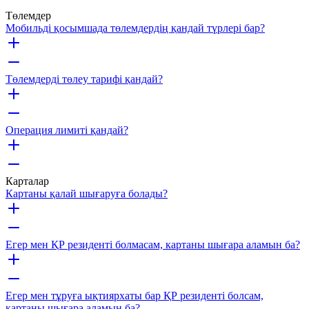
Төлемдер
Мобильді қосымшада төлемдердің қандай түрлері бар?
Төлемдерді төлеу тарифі қандай?
Операция лимиті қандай?
Карталар
Картаны қалай шығаруға болады?
Егер мен ҚР резиденті болмасам, картаны шығара аламын ба?
Егер мен тұруға ықтиярхаты бар ҚР резиденті болсам,
картаны шығара аламын ба?