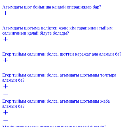
Ағымдағы шот бойынша қандай операциялар бар?
Ағымдағы шотыма неліктен және кім тарапынан тыйым
салынғанын қалай білуге ​​болады?
Егер тыйым салынған болса, шоттан қаражат ала аламын ба?
Егер тыйым салынған болса, ағымдағы шотымды толтыра
аламын ба?
Егер тыйым салынған болса, ағымдағы шотымды жаба
аламын ба?