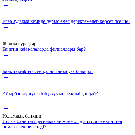
Егер аударма кезінде дұрыс емес деректемелер көрсетілсе ше?
Жалпы сұрақтар
Банктің қай қалаларда филиалдары бар?
Банк тарифтерімен қалай танысуға болады?
Айырбастау пунктінің жұмыс режимі қандай?
Исламдық банкинг
Ислам банкингі дегеніміз не және ол дәстүрлі банкингтен
немен ерекшеленеді?