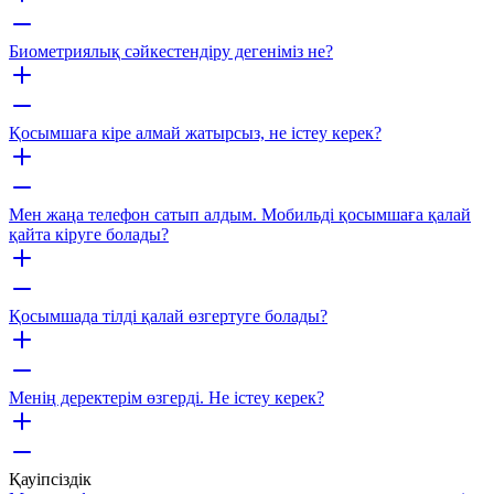
Биометриялық сәйкестендіру дегеніміз не?
Қосымшаға кіре алмай жатырсыз, не істеу керек?
Мен жаңа телефон сатып алдым. Мобильді қосымшаға қалай
қайта кіруге болады?
Қосымшада тілді қалай өзгертуге болады?
Менің деректерім өзгерді. Не істеу керек?
Қауіпсіздік