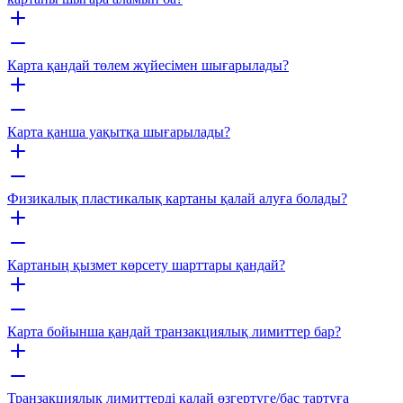
Карта қандай төлем жүйесімен шығарылады?
Карта қанша уақытқа шығарылады?
Физикалық пластикалық картаны қалай алуға болады?
Картаның қызмет көрсету шарттары қандай?
Карта бойынша қандай транзакциялық лимиттер бар?
Транзакциялық лимиттерді қалай өзгертуге/бас тартуға