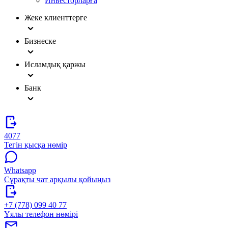
Инвесторларға
Жеке клиенттерге
Бизнеске
Исламдық қаржы
Банк
4077
Тегін қысқа нөмір
Whatsapp
Сұрақты чат арқылы қойыңыз
+7 (778) 099 40 77
Ұялы телефон нөмірі