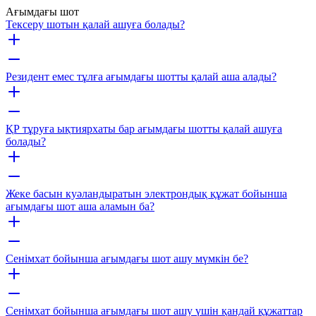
Ағымдағы шот
Тексеру шотын қалай ашуға болады?
Резидент емес тұлға ағымдағы шотты қалай аша алады?
ҚР тұруға ықтиярхаты бар ағымдағы шотты қалай ашуға
болады?
Жеке басын куәландыратын электрондық құжат бойынша
ағымдағы шот аша аламын ба?
Сенімхат бойынша ағымдағы шот ашу мүмкін бе?
Сенімхат бойынша ағымдағы шот ашу үшін қандай құжаттар