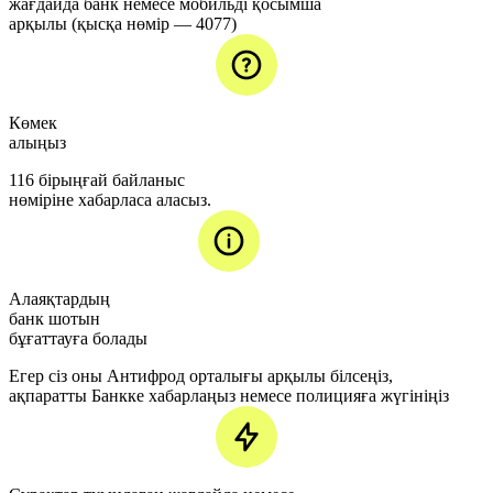
жағдайда банк немесе мобильді қосымша
арқылы (қысқа нөмір — 4077)
Көмек
алыңыз
116 бірыңғай байланыс
нөміріне хабарласа аласыз.
Алаяқтардың
банк шотын
бұғаттауға болады
Егер сіз оны Антифрод орталығы арқылы білсеңіз,
ақпаратты Банкке хабарлаңыз немесе полицияға жүгініңіз