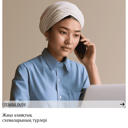
Өтініш беру
Жаңа алаяқтық
схемаларының түрлері