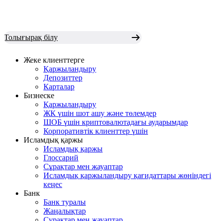
Толығырақ білу
Жеке клиенттерге
Қаржыландыру
Депозиттер
Карталар
Бизнеске
Қаржыландыру
ЖК үшін шот ашу және төлемдер
ШОБ үшін криптовалютадағы аударымдар
Корпоративтік клиенттер үшін
Исламдық қаржы
Исламдық қаржы
Глоссарий
Сұрақтар мен жауаптар
Исламдық қаржыландыру қағидаттары жөніндегі
кеңес
Банк
Банк туралы
Жаңалықтар
Сұрақтар мен жауаптар