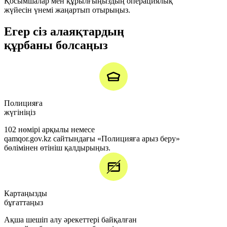
Қосымшалар мен құрылғыңыздың операциялық
жүйесін үнемі жаңартып отырыңыз.
Егер сіз алаяқтардың
құрбаны болсаңыз
Полицияға
жүгініңіз
102 нөмірі арқылы немесе
qamqor.gov.kz сайтындағы «Полицияға арыз беру»
бөлімінен өтініш қалдырыңыз.
Картаңызды
бұғаттаңыз
Ақша шешіп алу әрекеттері байқалған