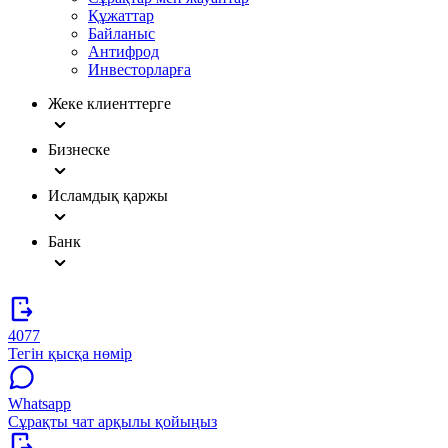
Құжаттар
Байланыс
Антифрод
Инвесторларға
Жеке клиенттерге
Бизнеске
Исламдық қаржы
Банк
4077
Тегін қысқа нөмір
Whatsapp
Сұрақты чат арқылы қойыңыз