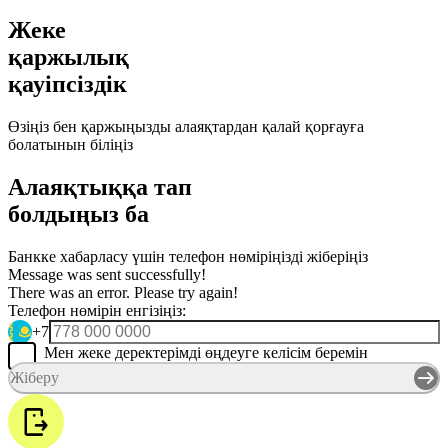
Жеке
қаржылық
қауіпсіздік
Өзіңіз бен қаржыңызды алаяқтардан қалай қорғауға
болатынын біліңіз
Алаяқтыққа тап
болдыңыз ба
Банкке хабарласу үшін телефон нөміріңізді жіберіңіз
Message was sent successfully!
There was an error. Please try again!
Телефон нөмірін енгізіңіз:
+7
Мен жеке деректерімді өңдеуге келісім беремін
Жіберу