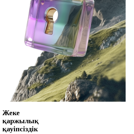
Жеке
қаржылық
қауіпсіздік