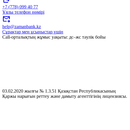
+7 (778) 099 40 77
Ұялы телефон нөмірі
help@zamanbank.kz
Сұрақтар мен ұсыныстар үшін
Call-орталықтың жұмыс уақыты: дс–жс тәулік бойы
03.02.2020 жылғы № 1.3.51 Қазақстан Республикасының
Қаржы нарығын реттеу және дамыту агенттігінің лицензиясы.