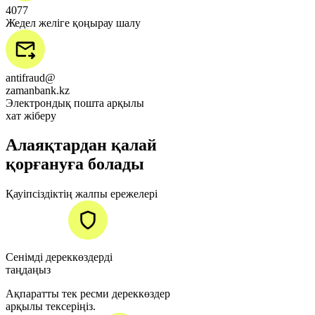
4077
Жедел желіге қоңырау шалу
antifraud@
zamanbank.kz
Электрондық пошта арқылы
хат жіберу
Алаяқтардан қалай
қорғануға болады
Қауіпсіздіктің жалпы ережелері
Сенімді дереккөздерді
таңдаңыз
Ақпаратты тек ресми дереккөздер
арқылы тексеріңіз.