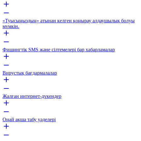
«Туысыңыздың» атынан келген қоңырау алдаушылық болуы
мүмкін.
Фишингтік SMS және сілтемелері бар хабарламалар
Вирустық бағдармалалар
Жалған интернет-дүкендер
Оңай ақша табу уәделері