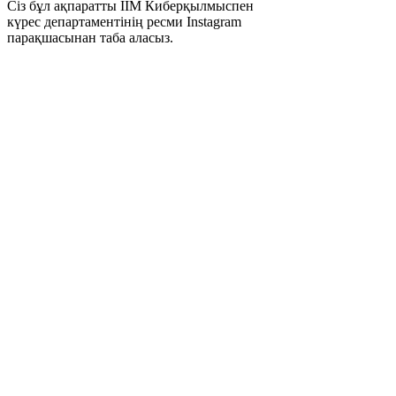
Сіз бұл ақпаратты ІІМ Киберқылмыспен
күрес департаментінің ресми Instagram
парақшасынан таба аласыз.