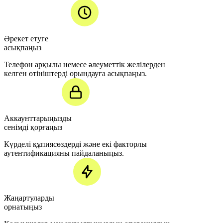
Әрекет етуге
асықпаңыз
Телефон арқылы немесе әлеуметтік желілерден
келген өтініштерді орындауға асықпаңыз.
Аккаунттарыңызды
сенімді қорғаңыз
Күрделі құпиясөздерді және екі факторлы
аутентификацияны пайдаланыңыз.
Жаңартуларды
орнатыңыз