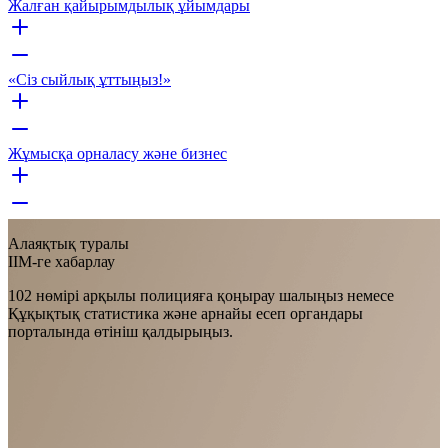
Жалған қайырымдылық ұйымдары
«Сіз сыйлық ұттыңыз!»
Жұмысқа орналасу және бизнес
Алаяқтық туралы
ІІМ-ге хабарлау
102 нөмірі арқылы полицияға қоңырау шалыңыз немесе
Құқықтық статистика және арнайы есеп органдары
порталында өтініш қалдырыңыз.