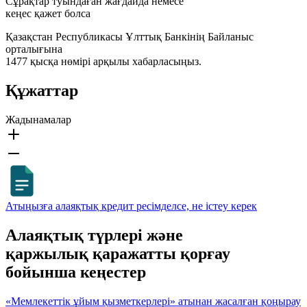
Сұрақтар туындаған жағдайда немесе
кеңес қажет болса
Қазақстан Республикасы Ұлттық Банкінің Байланыс
орталығына
1477 қысқа нөмірі арқылы хабарласыңыз.
Құжаттар
Жадынамалар
Атыңызға алаяқтық кредит ресімделсе, не істеу керек
Алаяқтық түрлері және
қаржылық қаражатты қорғау
бойынша кеңестер
«Мемлекеттік ұйым қызметкерлері» атынан жасалған қоңырау