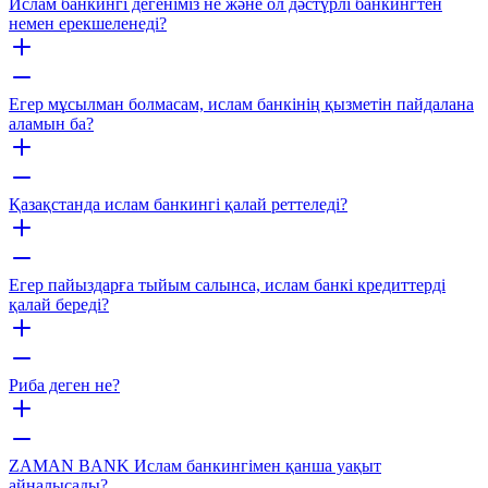
Ислам банкингі дегеніміз не және ол дәстүрлі банкингтен
немен ерекшеленеді?
Егер мұсылман болмасам, ислам банкінің қызметін пайдалана
аламын ба?
Қазақстанда ислам банкингі қалай реттеледі?
Егер пайыздарға тыйым салынса, ислам банкі кредиттерді
қалай береді?
Риба деген не?
ZAMАN BANK Ислам банкингімен қанша уақыт
айналысады?