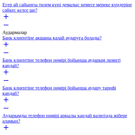
Егер ай сайынғы төлем күні демалыс немесе мереке күндеріне
сәйкес келсе ше?
Аудармалар
Банк клиентіне ақшаны қалай аударуға болады?
Банк клиентіне телефон нөмірі бойынша аударым лимиті
қандай?
Банк клиентіне телефон нөмірі бойынша аудару тарифі
қандай?
Аударымды телефон нөмірі арқылы қандай валютада жібере
аламын?