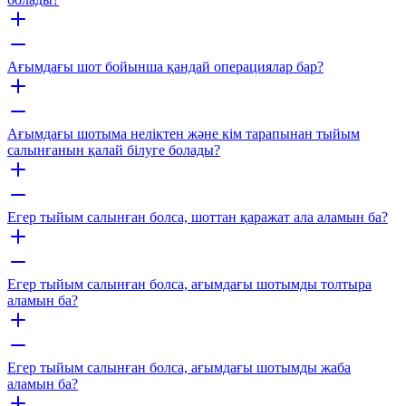
Ағымдағы шот бойынша қандай операциялар бар?
Ағымдағы шотыма неліктен және кім тарапынан тыйым
салынғанын қалай білуге ​​болады?
Егер тыйым салынған болса, шоттан қаражат ала аламын ба?
Егер тыйым салынған болса, ағымдағы шотымды толтыра
аламын ба?
Егер тыйым салынған болса, ағымдағы шотымды жаба
аламын ба?