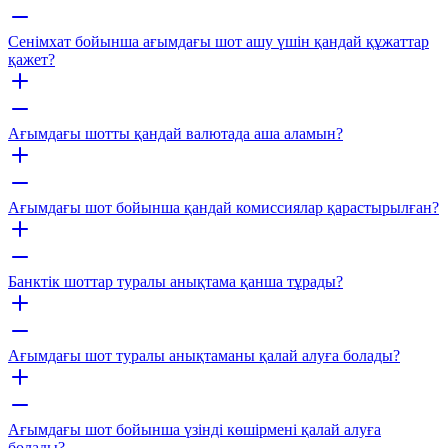
Сенімхат бойынша ағымдағы шот ашу үшін қандай құжаттар
қажет?
Ағымдағы шотты қандай валютада аша аламын?
Ағымдағы шот бойынша қандай комиссиялар қарастырылған?
Банктік шоттар туралы анықтама қанша тұрады?
Ағымдағы шот туралы анықтаманы қалай алуға болады?
Ағымдағы шот бойынша үзінді көшірмені қалай алуға
болады?