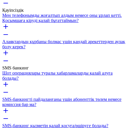
Қауіпсіздік
Мен телефонымды жоғалтып алдым немесе оны ұрлап кетті.
Қосымшаға кіруді қалай бұғаттаймын?
Алаяқтардың құрбаны болмас үшін қандай әрекеттерден аулақ
болу керек?
SMS банкинг
Шот операциялары туралы хабарламаларды қалай алуға
болады?
SMS-банкингті пайдаланғаны үшін абоненттік төлем немесе
комиссия бар ма?
SMS-банкинг қызметін қалай қосуға/өшіруге болады?