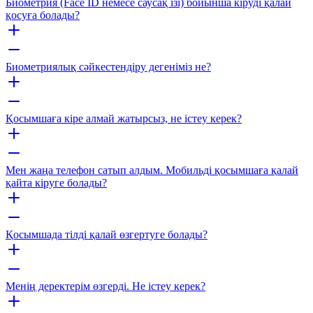
Биометрия (Face ID немесе саусақ ізі) бойынша кіруді қалай
қосуға болады?
Биометриялық сәйкестендіру дегеніміз не?
Қосымшаға кіре алмай жатырсыз, не істеу керек?
Мен жаңа телефон сатып алдым. Мобильді қосымшаға қалай
қайта кіруге болады?
Қосымшада тілді қалай өзгертуге болады?
Менің деректерім өзгерді. Не істеу керек?