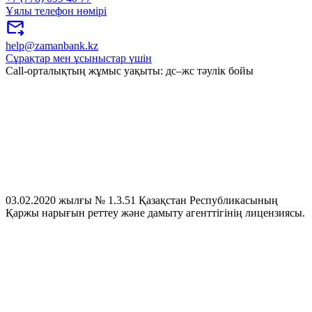
Ұялы телефон нөмірі
help@zamanbank.kz
Сұрақтар мен ұсыныстар үшін
Call-орталықтың жұмыс уақыты: дс–жс тәулік бойы
03.02.2020 жылғы № 1.3.51 Қазақстан Республикасының
Қаржы нарығын реттеу және дамыту агенттігінің лицензиясы.