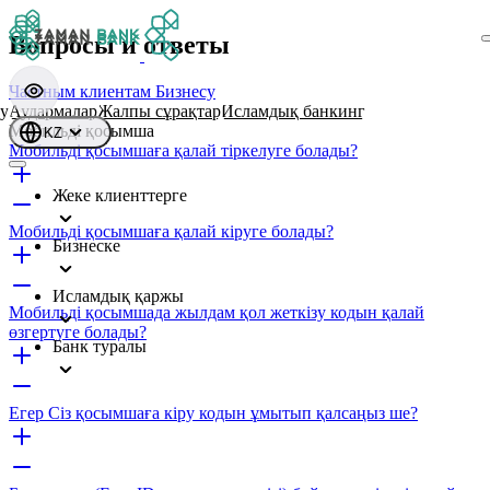
Вопросы и ответы
Частным клиентам
Бизнесу
у
Аудармалар
Жалпы сұрақтар
Исламдық банкинг
Мобильді қосымша
KZ
Мобильді қосымшаға қалай тіркелуге болады?
Жеке клиенттерге
Мобильді қосымшаға қалай кіруге болады?
Бизнеске
Исламдық қаржы
Мобильді қосымшада жылдам қол жеткізу кодын қалай
өзгертуге болады?
Банк туралы
Егер Сіз қосымшаға кіру кодын ұмытып қалсаңыз ше?