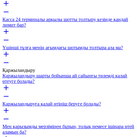
Касса 24 терминалы арқылы шотты толтыру кезінде қандай
лимит бар?
Үшінші тұлға менің ағымдағы шотымды толтыра ала ма?
Қаржыландыру
Қаржыландыру шарты бойынша ай сайынғы төлемді қалай
өтеуге болады?
Қаржыландыруға қалай өтініш беруге болады?
Мен қарызымды мерзімінен бұрын, толық немесе ішінара өтей
аламын ба?