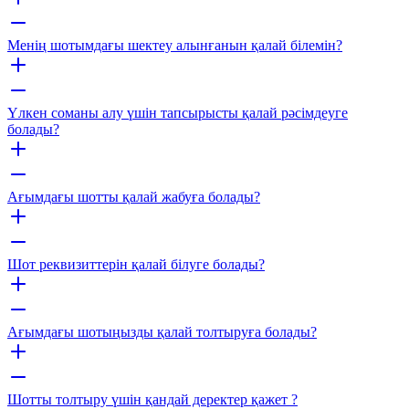
Менің шотымдағы шектеу алынғанын қалай білемін?
Үлкен соманы алу үшін тапсырысты қалай рәсімдеуге
болады?
Ағымдағы шотты қалай жабуға болады?
Шот реквизиттерін қалай білуге болады?
Ағымдағы шотыңызды қалай толтыруға болады?
Шотты толтыру үшін қандай деректер қажет ?