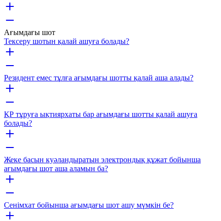
Ағымдағы шот
Тексеру шотын қалай ашуға болады?
Резидент емес тұлға ағымдағы шотты қалай аша алады?
ҚР тұруға ықтиярхаты бар ағымдағы шотты қалай ашуға
болады?
Жеке басын куәландыратын электрондық құжат бойынша
ағымдағы шот аша аламын ба?
Сенімхат бойынша ағымдағы шот ашу мүмкін бе?