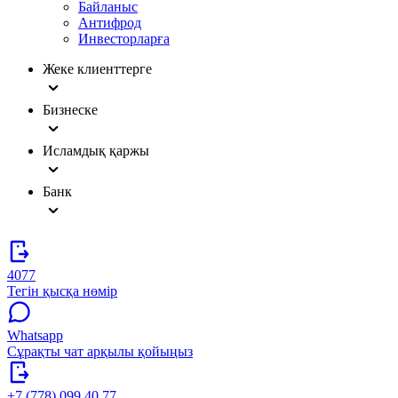
Байланыс
Антифрод
Инвесторларға
Жеке клиенттерге
Бизнеске
Исламдық қаржы
Банк
4077
Тегін қысқа нөмір
Whatsapp
Сұрақты чат арқылы қойыңыз
+7 (778) 099 40 77