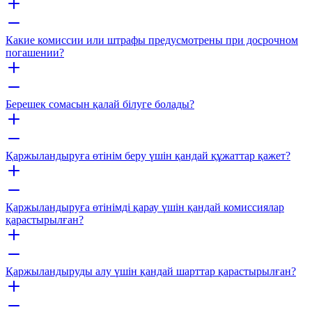
Какие комиссии или штрафы предусмотрены при досрочном
погашении?
Берешек сомасын қалай білуге болады?
Қаржыландыруға өтінім беру үшін қандай құжаттар қажет?
Қаржыландыруға өтінімді қарау үшін қандай комиссиялар
қарастырылған?
Қаржыландыруды алу үшін қандай шарттар қарастырылған?