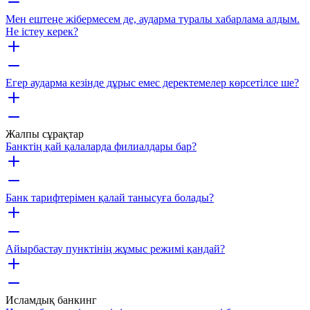
Мен ештеңе жібермесем де, аударма туралы хабарлама алдым.
Не істеу керек?
Егер аударма кезінде дұрыс емес деректемелер көрсетілсе ше?
Жалпы сұрақтар
Банктің қай қалаларда филиалдары бар?
Банк тарифтерімен қалай танысуға болады?
Айырбастау пунктінің жұмыс режимі қандай?
Исламдық банкинг