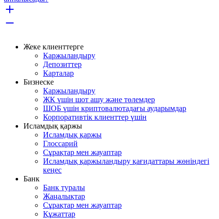
Жеке клиенттерге
Қаржыландыру
Депозиттер
Карталар
Бизнеске
Қаржыландыру
ЖК үшін шот ашу және төлемдер
ШОБ үшін криптовалютадағы аударымдар
Корпоративтік клиенттер үшін
Исламдық қаржы
Исламдық қаржы
Глоссарий
Сұрақтар мен жауаптар
Исламдық қаржыландыру қағидаттары жөніндегі
кеңес
Банк
Банк туралы
Жаңалықтар
Сұрақтар мен жауаптар
Құжаттар