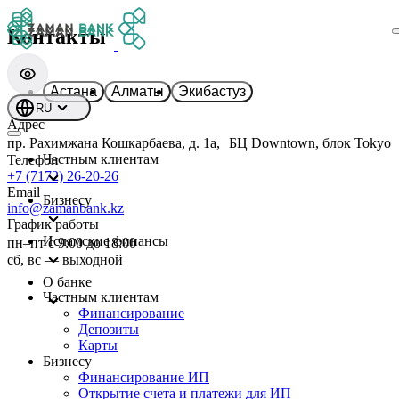
Контакты
Астана
Алматы
Экибастуз
RU
Адрес
пр. Рахимжана Кошкарбаева, д. 1а, БЦ Downtown, блок Tokyo
Частным клиентам
Телефон
+7 (7172) 26-20-26
Email
Бизнесу
info@zamanbank.kz
График работы
Исламские финансы
пн–пт с 9:00 до 18:00
сб, вс — выходной
О банке
Частным клиентам
Финансирование
Депозиты
Карты
Бизнесу
Финансирование ИП
Открытие счета и платежи для ИП